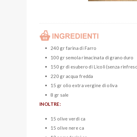
240 gr farina di Farro
100 gr semola rimacinata di grano duro
150 gr di esubero di Licoli (senza rinfres
220 gr acqua fredda
15 gr olio extra vergine di oliva
8 gr sale
INOLTRE:
15 olive verdi ca
15 olive nere ca