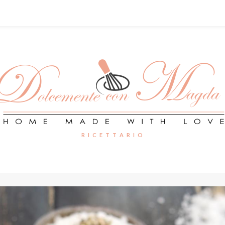
R I C E T T A R I O