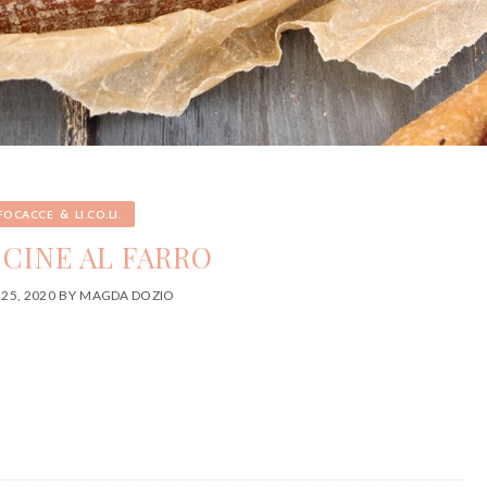
&
FOCACCE
LI.CO.LI.
CINE AL FARRO
25, 2020
BY
MAGDA DOZIO