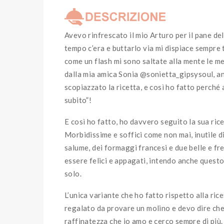
Avevo rinfrescato il mio Arturo per il pane de
tempo c’era e buttarlo via mi dispiace sempre 
come un flash mi sono saltate alla mente le m
dalla mia amica Sonia @sonietta_gipsysoul, anc
scopiazzato la ricetta, e così ho fatto perch
subito”!
E così ho fatto, ho davvero seguito la sua ric
Morbidissime e soffici come non mai, inutile d
salume, dei formaggi francesi e due belle e f
essere felici e appagati, intendo anche questo
solo.
L’unica variante che ho fatto rispetto alla ric
regalato da provare un molino e devo dire che 
raffinatezza che io amo e cerco sempre di più. 