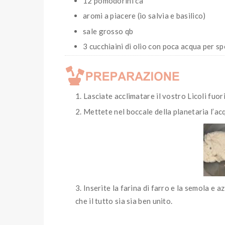
12 pomodorini ca
aromi a piacere (io salvia e basilico)
sale grosso qb
3 cucchiaini di olio con poca acqua per s
Lasciate acclimatare il vostro Licoli fuori
Mettete nel boccale della planetaria l’acq
Inserite la farina di farro e la semola e a
che il tutto sia sia ben unito.