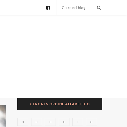
CERCA IN ORDINE ALFABETICO
B
C
D
E
F
G