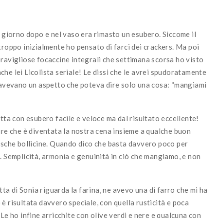
l giorno dopo e nel vaso era rimasto un esubero. Siccome il
troppo inizialmente ho pensato di farci dei crackers. Ma poi
eravigliose focaccine integrali che settimana scorsa ho visto
he lei Licolista seriale! Le dissi che le avrei spudoratamente
é avevano un aspetto che poteva dire solo una cosa: “mangiami
etta con esubero facile e veloce ma dal risultato eccellente!
ire che è diventata la nostra cena insieme a qualche buon
resche bollicine. Quando dico che basta davvero poco per
. Semplicità, armonia e genuinità in ciò che mangiamo, e non
etta di Sonia riguarda la farina, ne avevo una di farro che mi ha
è risultata davvero speciale, con quella rusticità e poca
Le ho infine arricchite con olive verdi e nere e qualcuna con