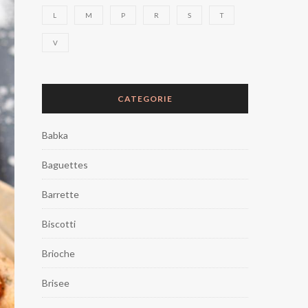
L
M
P
R
S
T
V
CATEGORIE
Babka
Baguettes
Barrette
Biscotti
Brioche
Brisee