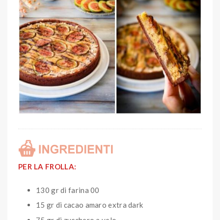
PER LA FROLLA:
130 gr di farina 00
15 gr di cacao amaro extra dark
75 gr di zucchero a velo