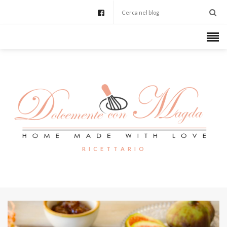
R I C E T T A R I O