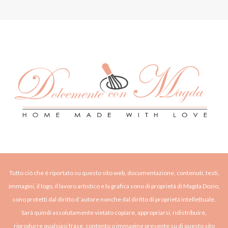
Tutto ció che é riportato su questo sito web, documentazione, contenuti, testi,
immagini, il logo, il lavoro artistico e la grafica sono di proprietá di Magda Dozio,
sono protetti dal diritto d´autore nonche dal diritto di proprietá intellettuale.
Sará quindi assolutamente vietato copiare, appropriarsi, ridistribuire,
riprodurre qualsiasi frase, contento o immagine presente su di questo sito