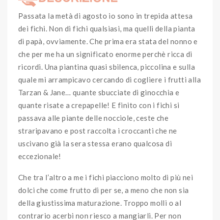
Passata la metà di agosto io sono in trepida attesa
dei fichi. Non di fichi qualsiasi, ma quelli della pianta
di papà, ovviamente. Che prima era stata del nonno e
che per me ha un significato enorme perchè ricca di
ricordi. Una piantina quasi sbilenca, piccolina e sulla
quale mi arrampicavo cercando di cogliere i frutti alla
Tarzan & Jane… quante sbucciate di ginocchia e
quante risate a crepapelle! E finito con i fichi si
passava alle piante delle nocciole, ceste che
straripavano e post raccolta i croccanti che ne
uscivano già la sera stessa erano qualcosa di
eccezionale!
Che tra l’altro a me i fichi piacciono molto di più nei
dolci che come frutto di per se, a meno che non sia
della giustissima maturazione. Troppo molli o al
contrario acerbi non riesco a mangiarli. Per non