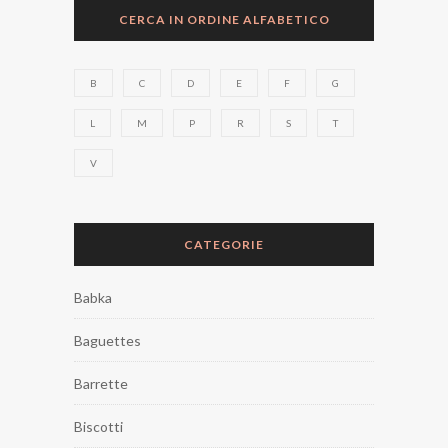
CERCA IN ORDINE ALFABETICO
B
C
D
E
F
G
L
M
P
R
S
T
V
CATEGORIE
Babka
Baguettes
Barrette
Biscotti