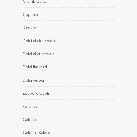
Crumb Cake
Cupcake
Dessert
Dolci al cioccolato
Dolci al cucchiaio
Dolci lievitati
Dolci veloci
Esubero Licoli
Focacce
Galette
Galette Salata