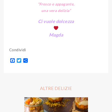
“Fresco e appagante,
una vera delizia
“
Ci vuole dolcezza
Magda
Condividi
F
T
S
a
w
h
c
i
a
e
t
r
b
t
e
o
e
o
r
ALTRE DELIZIE
k