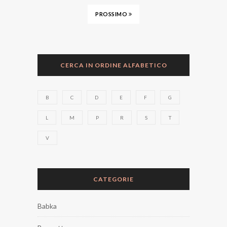
PROSSIMO
CERCA IN ORDINE ALFABETICO
B
C
D
E
F
G
L
M
P
R
S
T
V
CATEGORIE
Babka