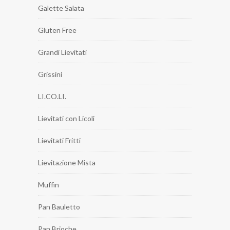
Galette Salata
Gluten Free
Grandi Lievitati
Grissini
LI.CO.LI.
Lievitati con Licoli
Lievitati Fritti
Lievitazione Mista
Muffin
Pan Bauletto
Pan Brioche