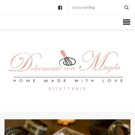
R I C E T T A R I O