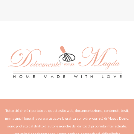
Tutto ció che é riportato su questo sito web, documentazione, contenuti, testi,
immagini, il logo, il lavoro artistico e la grafica sono di proprietá di Magda Dozio,
sono protetti dal diritto d´autore nonche dal diritto di proprietá intellettuale.
Sará quindi assolutamente vietato copiare, appropriarsi, ridistribuire,