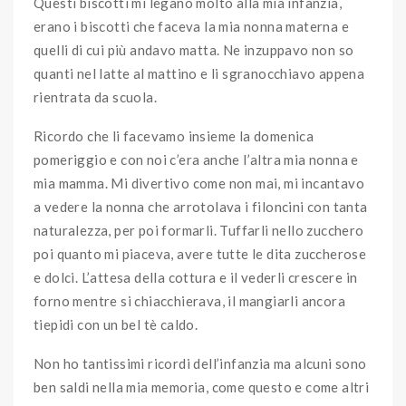
Questi biscotti mi legano molto alla mia infanzia,
erano i biscotti che faceva la mia nonna materna e
quelli di cui più andavo matta. Ne inzuppavo non so
quanti nel latte al mattino e li sgranocchiavo appena
rientrata da scuola.
Ricordo che li facevamo insieme la domenica
pomeriggio e con noi c’era anche l’altra mia nonna e
mia mamma. Mi divertivo come non mai, mi incantavo
a vedere la nonna che arrotolava i filoncini con tanta
naturalezza, per poi formarli. Tuffarli nello zucchero
poi quanto mi piaceva, avere tutte le dita zuccherose
e dolci. L’attesa della cottura e il vederli crescere in
forno mentre si chiacchierava, il mangiarli ancora
tiepidi con un bel tè caldo.
Non ho tantissimi ricordi dell’infanzia ma alcuni sono
ben saldi nella mia memoria, come questo e come altri