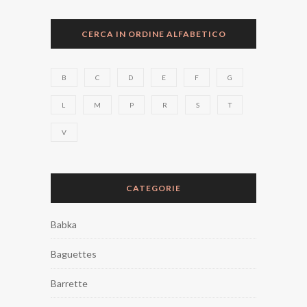
CERCA IN ORDINE ALFABETICO
B
C
D
E
F
G
L
M
P
R
S
T
V
CATEGORIE
Babka
Baguettes
Barrette