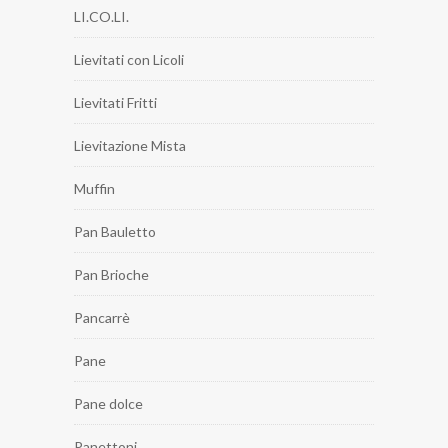
LI.CO.LI.
Lievitati con Licoli
Lievitati Fritti
Lievitazione Mista
Muffin
Pan Bauletto
Pan Brioche
Pancarrè
Pane
Pane dolce
Panettoni