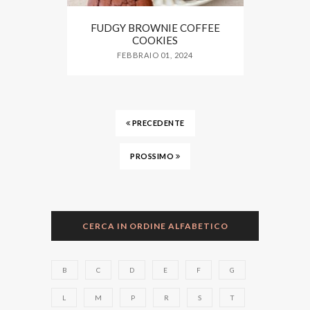
FUDGY BROWNIE COFFEE
COOKIES
FEBBRAIO 01, 2024
PRECEDENTE
PROSSIMO
CERCA IN ORDINE ALFABETICO
B
C
D
E
F
G
L
M
P
R
S
T