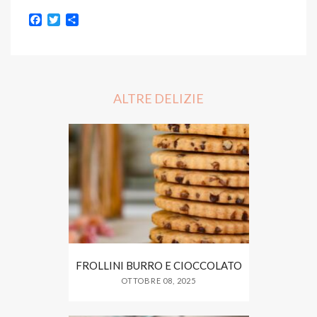
F
T
S
a
w
h
c
i
a
e
t
r
b
t
e
o
e
o
r
ALTRE DELIZIE
k
FROLLINI BURRO E CIOCCOLATO
OTTOBRE 08, 2025