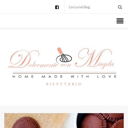
R I C E T T A R I O