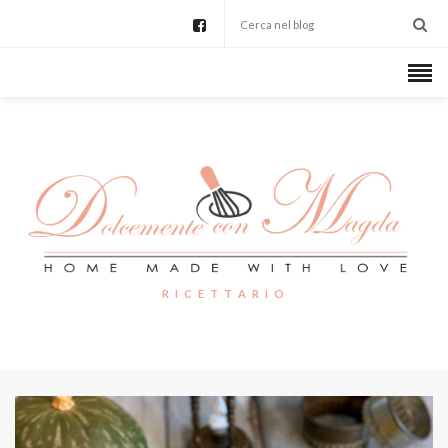
R I C E T T A R I O