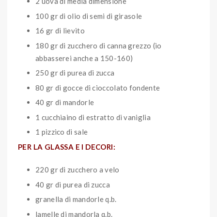
2 uova di media dimensione
100 gr di olio di semi di girasole
16 gr di lievito
180 gr di zucchero di canna grezzo (io
abbasserei anche a 150-160)
250 gr di purea di zucca
80 gr di gocce di cioccolato fondente
40 gr di mandorle
1 cucchiaino di estratto di vaniglia
1 pizzico di sale
PER LA GLASSA E I DECORI:
220 gr di zucchero a velo
40 gr di purea di zucca
granella di mandorle q.b.
lamelle di mandorla q.b.