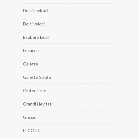
Dolci lievitati
Dolci veloci
Esubero Licoli
Focacce
Galette
Galette Salata
Gluten Free
Grandi Lievitati
Grissini
LI.CO.LI.