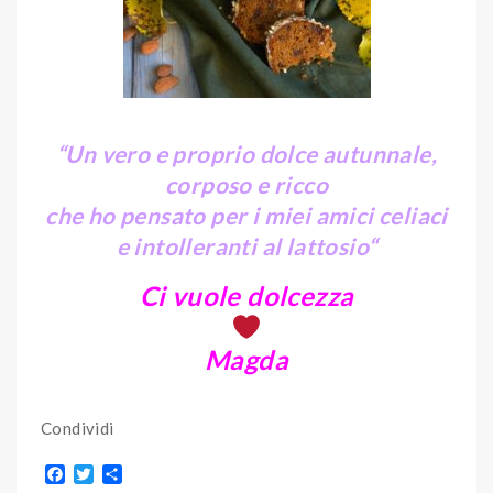
“Un vero e proprio dolce autunnale,
corposo e ricco
che ho pensato per i miei amici celiaci
e intolleranti al lattosio
“
Ci vuole dolcezza
Magda
Condividi
F
T
S